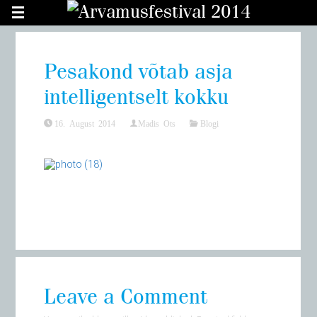
Asute arhiveeritud lehel.
Mine värske Arvamusfestivali lehele
.
Pesakond võtab asja
intelligentselt kokku
16. August 2014
Madis Ots
Blogi
Leave a Comment