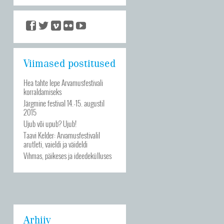
Viimased postitused
Hea tahte lepe Arvamusfestivali
korraldamiseks
Järgmine festival 14.-15. augustil
2015
Ujub või upub? Ujub!
Taavi Kelder: Arvamusfestivalil
arutleti, vaieldi ja väideldi
Vihmas, päikeses ja ideedekülluses
Arhiiv